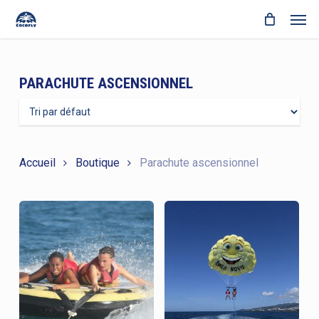
Skip
Men
to
Close
Cart
main
Cart
content
PARACHUTE ASCENSIONNEL
Accueil
Boutique
Parachute ascensionnel