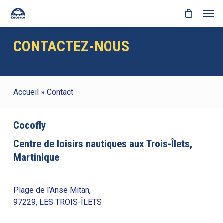
Skip
Men
to
Close
Cart
main
Cart
content
CONTACTEZ-NOUS
Accueil
»
Contact
Cocofly
Centre de loisirs nautiques aux Trois-Îlets,
Martinique
Plage de l’Anse Mitan,
97229, LES TROIS-ÎLETS